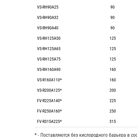
VS-RH90A25
90
VS-RH90A32
90
VS-RH90A40
90
VS-RH125A50
125
VS-RH125A63
125
VS-RH125A75
125
VS-RH160A90
160
VS-R160A110*
160
VS-R200A125*
200
FV-R225A140*
225
FV-R250A160*
250
FV-R315A225*
315
* - Поставляются без кислородного барьера в со