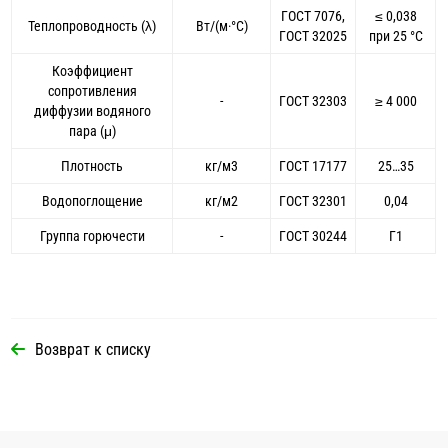
ГОСТ 7076,
≤ 0,038
Теплопроводность (λ)
Вт/(м·°С)
ГОСТ 32025
при 25 °С
Коэффициент
сопротивления
-
ГОСТ 32303
≥ 4 000
диффузии водяного
пара (μ)
Плотность
кг/м3
ГОСТ 17177
25…35
Водопоглощение
кг/м2
ГОСТ 32301
0,04
Группа горючести
-
ГОСТ 30244
Г1
Возврат к списку