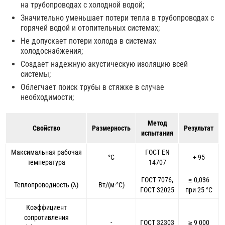
на трубопроводах с холодной водой;
Значительно уменьшает потери тепла в трубопроводах с
горячей водой и отопительных системах;
Не допускает потери холода в системах
холодоснабжения;
Создает надежную акустическую изоляцию всей
системы;
Облегчает поиск трубы в стяжке в случае
необходимости;
Метод
Свойство
Размерность
Результат
испытания
Максимальная рабочая
ГОСТ EN
°С
+ 95
температура
14707
ГОСТ 7076,
≤ 0,036
Теплопроводность (λ)
Вт/(м·°С)
ГОСТ 32025
при 25 °С
Коэффициент
сопротивления
-
ГОСТ 32303
≥ 9 000